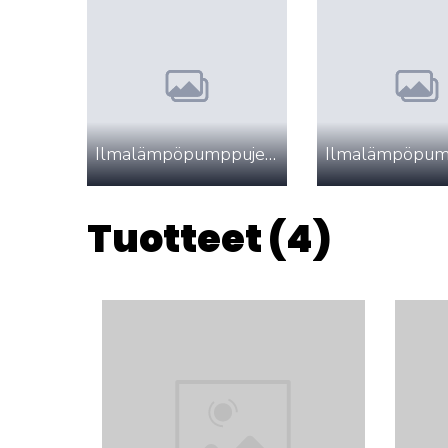
Ilmalämpöpumppujen asennuspaketit
Tuotteet (4)