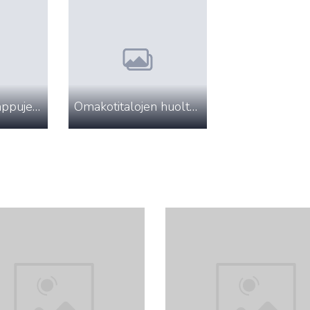
Ilmalämpöpumppujen huoltopaketit
Omakotitalojen huoltopaketit