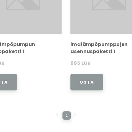
lämpöpumpun
lmalämpöpumppujen
opaketti 1
asennuspaketti 1
UR
695 EUR
STA
OSTA
1