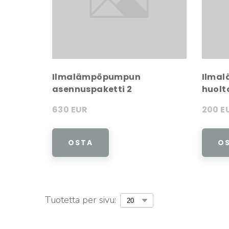
Ilmalämpöpumpun
Ilma
asennuspaketti 2
huolt
630 EUR
200 E
OSTA
O
Tuotetta per sivu: