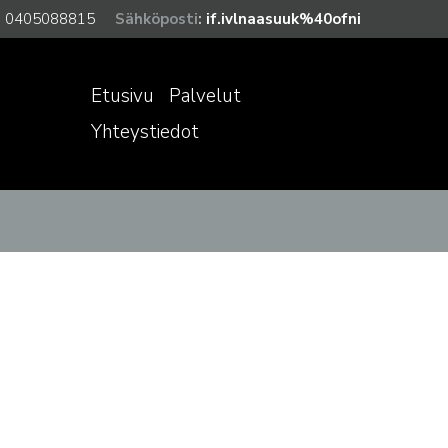
:
0405088815
Sähköposti
:
if.ivlnaasuuk%40ofni
Etusivu
Palvelut
Yhteystiedot