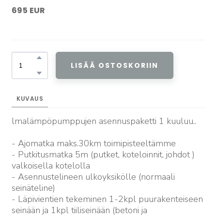
695 EUR
LISÄÄ OSTOSKORIIN
KUVAUS
lmalämpöpumppujen asennuspaketti 1 kuuluu..
- Ajomatka maks.30km toimipisteeltämme
- Putkitusmatka 5m (putket, koteloinnit, johdot )
valkoisella kotelolla
- Asennustelineen ulkoyksikölle (normaali
seinäteline)
- Läpivientien tekeminen 1-2kpl puurakenteiseen
seinään ja 1kpl tiiliseinään (betoni ja