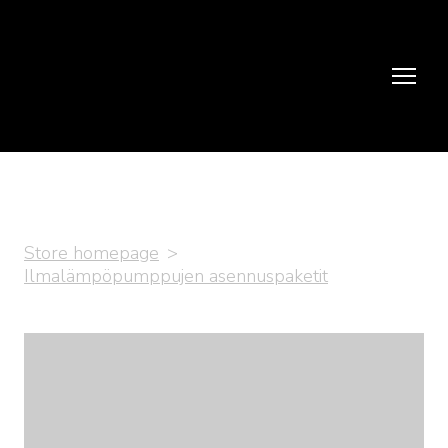
Store homepage
Ilmalämpöpumppujen asennuspaketit