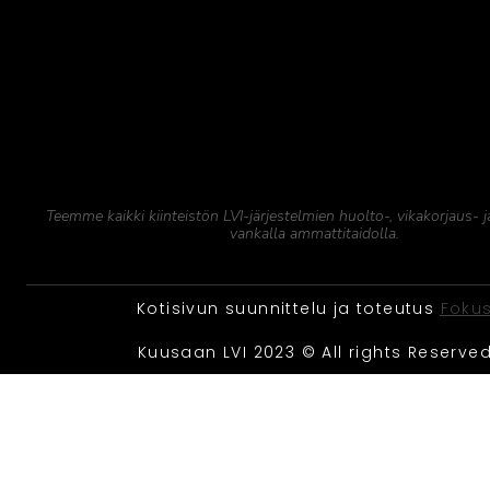
Teemme kaikki kiinteistön LVI-järjestelmien huolto-, vikakorjaus- 
vankalla ammattitaidolla.
Kotisivun suunnittelu ja toteutus
Foku
Kuusaan LVI 2023 © All rights Reserve