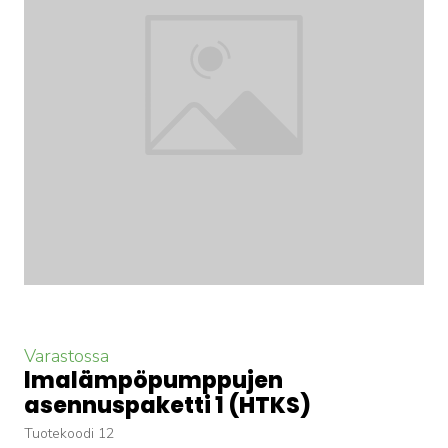
Varastossa
lmalämpöpumppujen
asennuspaketti 1
(HTKS)
Tuotekoodi 12