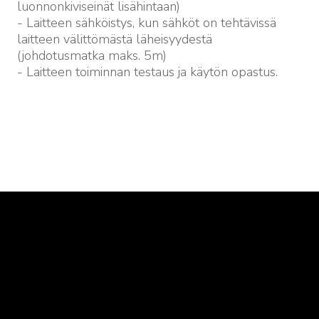
luonnonkiviseinät lisähintaan)
- Laitteen sähköistys, kun sähköt on tehtävissä
laitteen välittömästä läheisyydestä
(johdotusmatka maks. 5m)
- Laitteen toiminnan testaus ja käytön opastus.